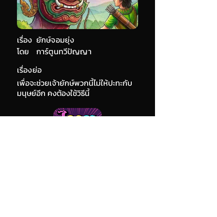
เรื่อง
ยักษ์จอมยุ่ง
โดย
การ์ตูนทวีปัญญา
เรื่องย่อ
เพื่อจะช่วยเจ้ายักษ์พวกนี้ไม่ให้ปะทะกับ
มนุษย์อีก คงต้องใช้วิธีนี้