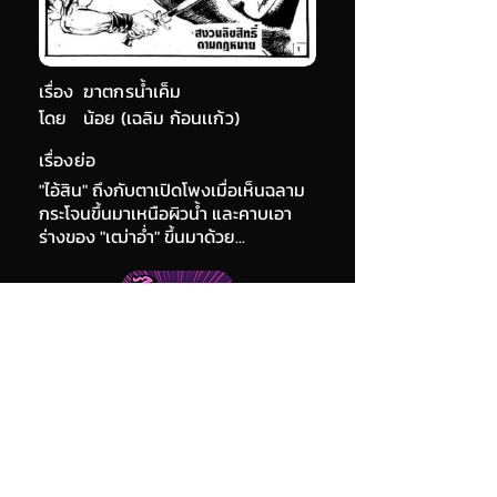
เรื่อง
ฆาตกรน้ำเค็ม
โดย
น้อย (เฉลิม ก้อนเเก้ว)
เรื่องย่อ
"ไอ้สิน" ถึงกับตาเปิดโพงเมื่อเห็นฉลาม
กระโจนขึ้นมาเหนือผิวน้ำ และคาบเอา
ร่างของ "เฒ่าอ่ำ" ขึ้นมาด้วย...