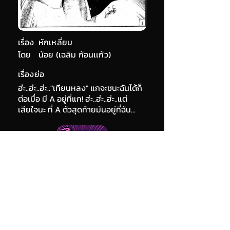
เรื่อง
หักเหลี่ยม
โดย
น้อย (เฉลิม ก้อนเเก้ว)
เรื่องย่อ
ฮ่ะ..ฮ่ะ..ฮ่ะ.."เทียนหลง" แกจะชนะฉันได้ก็
ต่อเมื่อ มี A อยู่ที่แก! ฮ่ะ..ฮ่ะ..ฮ่ะ..แต่
เสียใจนะ ที่ A ตัวสุดท้ายมันอยู่ที่ฉัน...