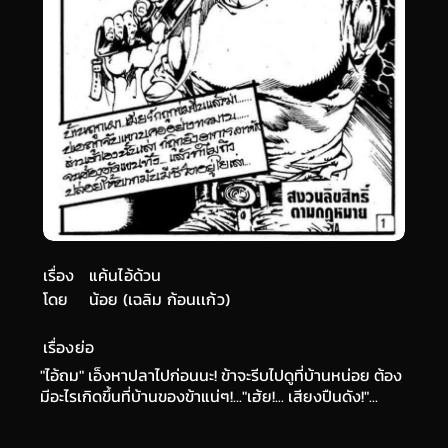
เรื่อง
แค้นไอ้ด้วน
โดย
น้อย (เฉลิม ก้อนเเก้ว)
เรื่องย่อ
"ไอ้ถม" เอ็งหาปลาไปก่อนนะ! ข้าจะรีบไปดูที่บ้านหน่อย ต้อง
มีอะไรเกิดขึ้นที่บ้านของข้าแน่ๆ!..."เฮ้ย!... เสียงปืนดัง!"...