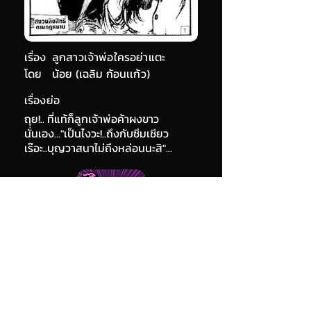
เรื่อง
ลูกสาวเจ้าพ่อใครอย่าแตะ
โดย
น้อย (เฉลิม ก้อนเเก้ว)
เรื่องย่อ
ถุย!.. ที่แท้ก็ลูกเจ้าพ่อค้าผงขาว
นั่นเอง..."เป็นไงวะ!..ถึงกับซึมเชียว
เร๊อะ..บุญวาสนาไม่ถึงหล่อนนะสิ"...