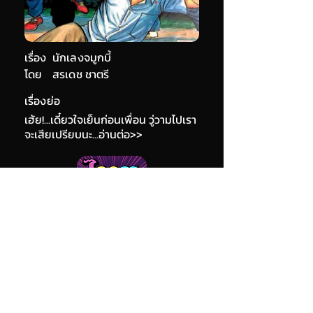
เรื่อง
นักเลงจมูกบี้
โดย
สรเดช ชาตรี
เรื่องย่อ
เฮ้ย!...เดี๋ยวใจเย็นก่อนเพื่อน วู่วามไปเรา
จะเสียเปรียบนะ...อ่านต่อ>>