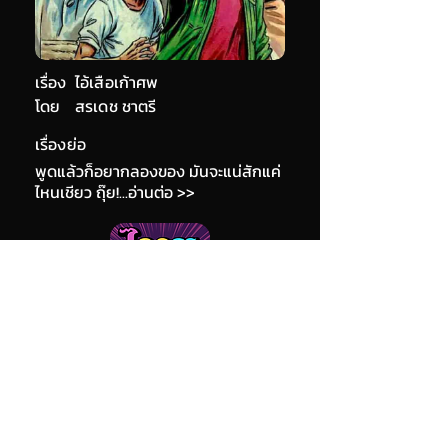
เรื่อง
ไอ้เสือเก้าศพ
โดย
สรเดช ชาตรี
เรื่องย่อ
พูดแล้วก็อยากลองของ มันจะแน่สักแค่
ไหนเชียว ถุ๊ย!...อ่านต่อ >>