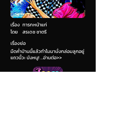
เรื่อง
ทารกหน้าแก่
โดย
สรเดช ชาตรี
เรื่องย่อ
มืดค่ำป่านนี้แล้วทำไมมานั่งกล่อมลูกอยู่
แถวนี้วะ นังหนู! ...อ่านต่อ>>