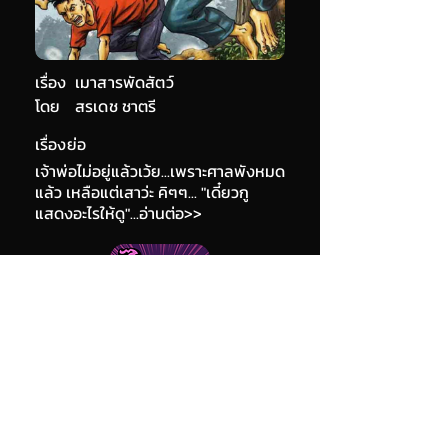
เรื่อง
เมาสารพัดสัตว์
โดย
สรเดช ชาตรี
เรื่องย่อ
เจ้าพ่อไม่อยู่แล้วเว้ย...เพราะศาลพังหมด
แล้ว เหลือแต่เสาว่ะ คิๆๆ... "เดี๋ยวกู
แสดงอะไรให้ดู"...อ่านต่อ>>