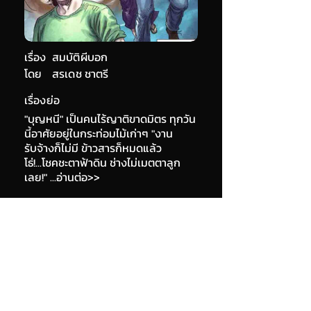
เรื่อง
สมบัติผีบอก
โดย
สรเดช ชาตรี
เรื่องย่อ
"บุญหนี" เป็นคนไร้ญาติขาดมิตร ทุกวัน
นี้อาศัยอยู่ในกระท่อมไม้เก่าๆ "งาน
รับจ้างก็ไม่มี ข้าวสารก็หมดแล้ว
โธ่!...โชคชะตาฟ้าดิน ช่างไม่เมตตาลูก
เลย!" ...อ่านต่อ>>