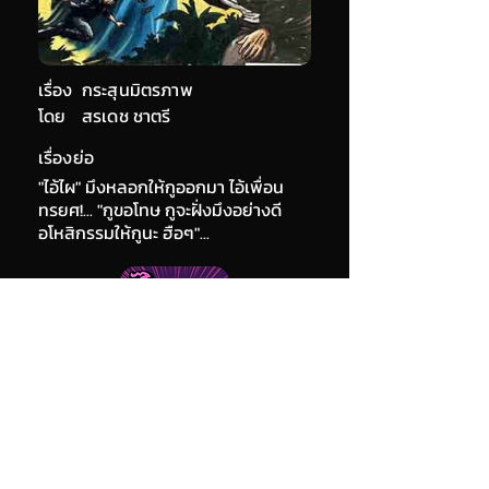
เรื่อง
กระสุนมิตรภาพ
โดย
สรเดช ชาตรี
เรื่องย่อ
"ไอ้ไผ" มึงหลอกให้กูออกมา ไอ้เพื่อน
ทรยศ!... "กูขอโทษ กูจะฝั่งมึงอย่างดี
อโหสิกรรมให้กูนะ ฮือๆ"...