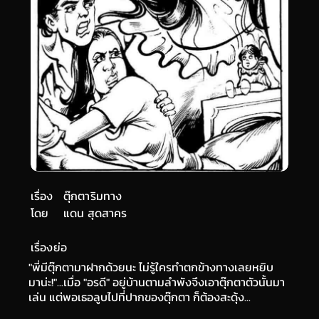
เรื่อง
ตุ๊กตาริมทาง
โดย
แดน สุดสาคร
เรื่องย่อ
"พี่มีตุ๊กตามาฝากด้วยนะ ไม่รู้ใครทำตกข้างทางเลยหยิบ
มาน่ะ!"...เมื่อ "อรดี" อยู่บ้านตามลำพังจึงเอาตุ๊กตาตัวนั้นมา
เล่น แต่พอเธอลูบไปที่ปากของตุ๊กตา ก็ต้องสะดุ้ง...