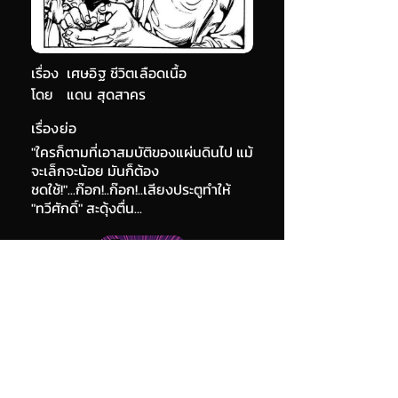
เรื่อง
เศษอิฐ ชีวิตเลือดเนื้อ
โดย
แดน สุดสาคร
เรื่องย่อ
"ใครก็ตามที่เอาสมบัติของแผ่นดินไป แม้
จะเล็กจะน้อย มันก็ต้อง
ชดใช้!"...ก๊อก!..ก๊อก!..เสียงประตูทำให้
"ทวีศักดิ์" สะดุ้งตื่น...