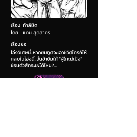
เรื่อง
ท้าลิขิต
โดย
แดน สุดสาคร
เรื่องย่อ
โอ่งวิเศษนี่..หากยมทูตจะเอาชีวิตใครก็ให้
หลบในโอ่งนี้..งั้นข้ายืมให้ "ผู้ใหญ่เป้ง"
ซ่อนตัวสักระยะได้ไหม?...