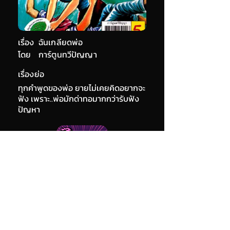
เรื่อง
ฉันเกลียดพ่อ
โดย
การ์ตูนทวีปัญญา
เรื่องย่อ
ทุกคำพูดของพ่อ ยายไม่เคยคิดอยากจะ
ฟัง เพราะ..พ่อมักด่าทอมากกว่ารับฟัง
ปัญหา