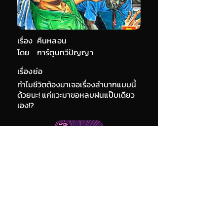
เรื่อง
คืนหลอน
โดย
การ์ตูนทวีปัญญา
เรื่องย่อ
ทำไมชีวิตต้องมาเจอเรื่องลำบากแบบนี้
ด้วยนะ! แค่แวะมาขอหลบฝนแป๊บเดียว
เอง!?