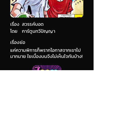
เรื่อง
สวรรค์บอด
โดย
การ์ตูนทวีปัญญา
เรื่องย่อ
แค่ความพิการก็พรากโอกาสจากเขาไป
มากมาย ใยเบื้องบนจึงไม่เห็นใจกันบ้าง!