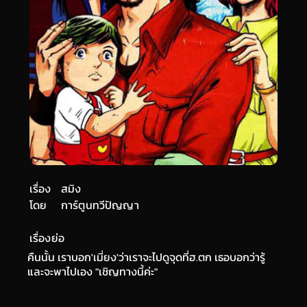
เรื่อง
สมิง
โดย
การ์ตูนทวีปัญญา
เรื่องย่อ
คืนนั้น เราบอก'เมี่ยง'ว่าเราจะไปดูจุดที่ฮ.ตก เธอบอกว่ารู้
และจะพาไปเอง "เชิญทางนี้ค่ะ"