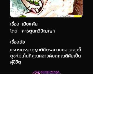
เรื่อง
เมียแค้น
โดย
การ์ตูนทวีปัญญา
เรื่องย่อ
แรกๆบรรดาญาติมิตรสหายหลายคนก็
ดูจะไม่เห็นที่คุณศอางค์ยกคุณติศัยเป็น
คู่ชีวิต