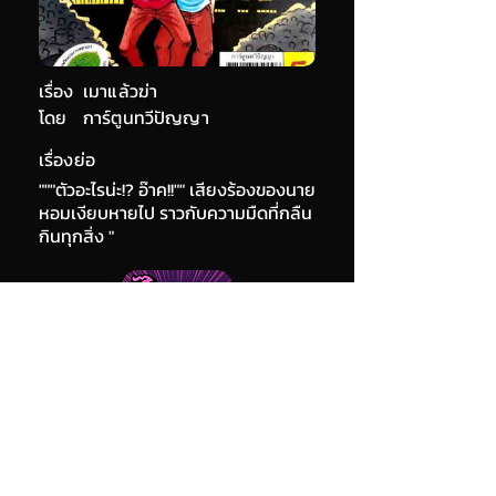
เรื่อง
เมาแล้วฆ่า
โดย
การ์ตูนทวีปัญญา
เรื่องย่อ
"""ตัวอะไรน่ะ!? อ๊าค!!"" เสียงร้องของนาย
หอมเงียบหายไป ราวกับความมืดที่กลืน
กินทุกสิ่ง "