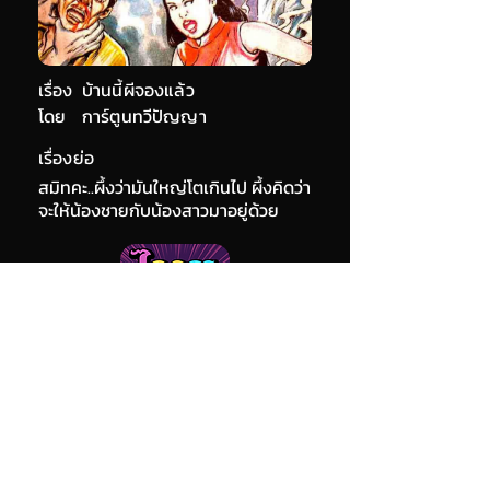
เรื่อง
บ้านนี้ผีจองแล้ว
โดย
การ์ตูนทวีปัญญา
เรื่องย่อ
สมิทคะ..ผึ้งว่ามันใหญ่โตเกินไป ผึ้งคิดว่า
จะให้น้องชายกับน้องสาวมาอยู่ด้วย