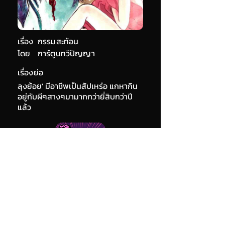
เรื่อง
กรรมสะท้อน
โดย
การ์ตูนทวีปัญญา
เรื่องย่อ
ลุงย้อย' มีอาชีพเป็นสัปเหร่อ แกหากิน
อยู่กับผีๆสางๆมามากกว่ายี่สิบกว่าปี
แล้ว