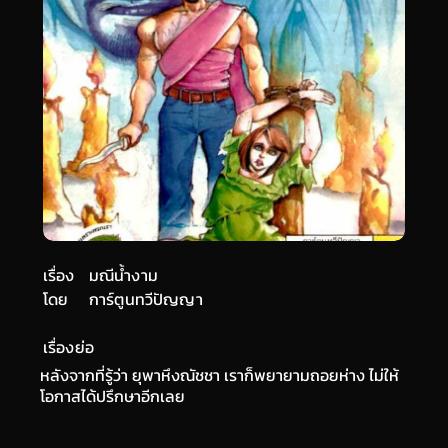
เรื่อง
มณีน้ำงาม
โดย
การ์ตูนทวีปัญญา
เรื่องย่อ
หลังจากที่รู้ว่า ยุพาหึงณัชชา เราก็พยายามถอยห่าง ไม่ให้
โอกาสได้ปรึกษาอีกเลย