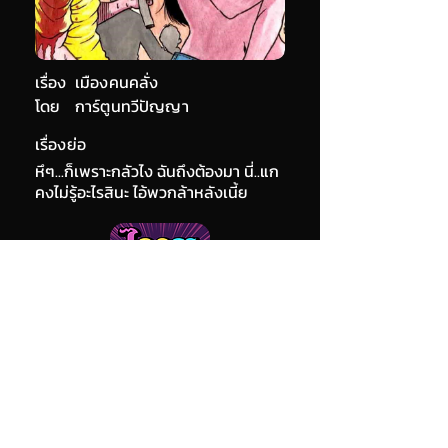
เรื่อง
เมืองคนคลั่ง
โดย
การ์ตูนทวีปัญญา
เรื่องย่อ
หึๆ...ก็เพราะกลัวไง ฉันถึงต้องมา นี่..แก
คงไม่รู้อะไรสินะ ไอ้พวกล้าหลังเนี้ย