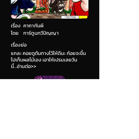
เรื่อง
คาถากันผี
โดย
การ์ตูนทวีปัญญา
เรื่องย่อ
แกละ คอยดูต้นทางไว้ให้ดีนะ ก๋อยจะขึ้น
ไปเก็บผลไม้เอง เอาให้เปรมเลยวัน
นี้...อ่านต่อ>>