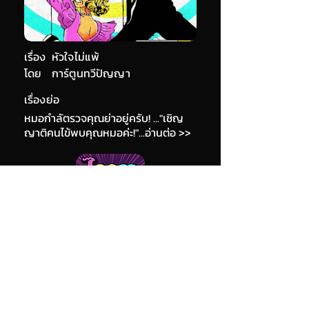
เรื่อง
หัวใจไม่แพ้
โดย
การ์ตูนทวีปัญญา
เรื่องย่อ
หมอกำลัตรวจคุณย่าอยู่ครับ! ..."เชิญ
ญาติคนไข้พบคุณหมอค่ะ!"...อ่านต่อ >>