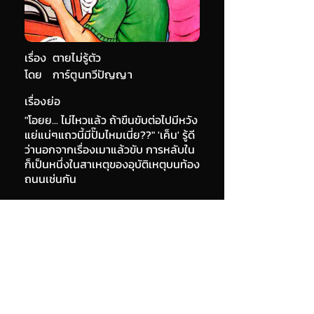
เรื่อง
ตายไม่รู้ตัว
โดย
การ์ตูนทวีปัญญา
เรื่องย่อ
"โอยย... ไม่ไหวแล้ว ถ้าขืนขับต่อไปมีหวัง
แย่แน่ๆแถวนี้มีปั๊มไหมเนี่ย??" 'เค็น' รู้ดี
ว่านอกจากเรื่องเมาแล้วขับ การหลับใน
ก็เป็นหนึ่งในสาเหตุของอุบัติเหตุบนท้อง
ถนนเช่นกัน