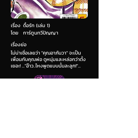
เรื่อง
ดื้อรัก (เล่ม 1)
โดย
การ์ตูนทวีปัญญา
เรื่องย่อ
ไม่น่าเชื่อเลยว่า "คุณอาภันวา" จะเป็น
เพื่อนกับคุณพ่อ ดูหนุ่มและหล่อกว่าตั้ง
เยอะ! ..."อ๊าว..ไหงพูดแบบนั้นละลูก!"...