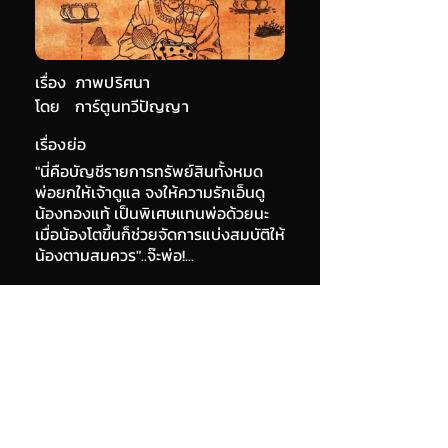
เรื่อง
ภาพปริศนา
โดย
การ์ตูนทวีปัญญา
เรื่องย่อ
"นี่คือบัญชีรายการทรัพย์สินทั้งหมด
พ่อยกให้เจ้าดูแล จงให้ความรักเอ็นดู
น้องทองแท้ เป็นพิเศษแทนพ่อด้วยนะ
เมื่อน้องโตขึ้นก็ช่วยจัดการแบ่งสมบัติให้
น้องตามสมควร"..จ๊ะพ่อ!...