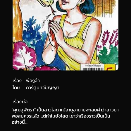
เรื่อง
พ่องูจ๋า
โดย
การ์ตูนทวีปัญญา
เรื่องย่อ
"คุณสุพัตรา" เป็นสาวโสด แม้อายุอานามจะเลยคำว่าสาวมา
พอสมควรแล้ว แต่ทำไมยังโสด เขาว่าเรื่องราวเป็นเป็น
อย่างนี้...