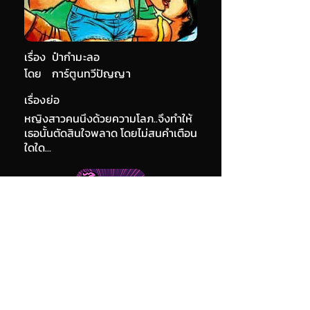
เรื่อง
ป๋ากำมะลอ
โดย
การ์ตูนทวีปัญญา
เรื่องย่อ
หญิงสาวคนนึงด้วยความโลภ..จึงทำให้
เธอนั้นตัดสินใจพลาด โดยไม่สนคำเตือน
ใดใด...