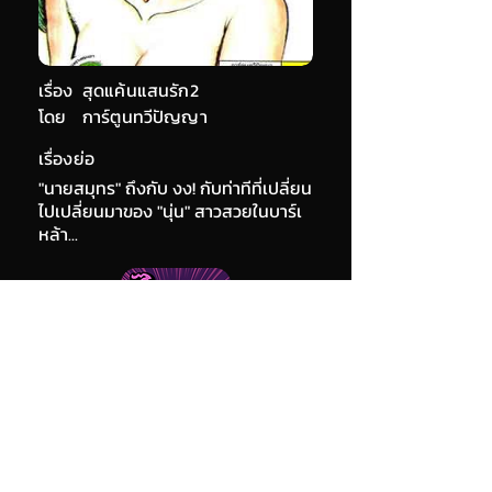
เรื่อง
สุดแค้นแสนรัก2
โดย
การ์ตูนทวีปัญญา
เรื่องย่อ
"นายสมุทร" ถึงกับ งง! กับท่าทีที่เปลี่ยน
ไปเปลี่ยนมาของ "นุ่น" สาวสวยในบาร์เ
หล้า...