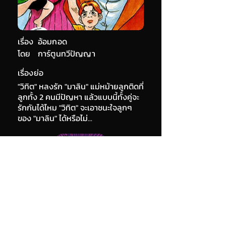
เรื่อง
อ้อมกอด
โดย
การ์ตูนทวีปัญญา
เรื่องย่อ
"วิทิต" หลงรัก "มาลิน" แม่หม้ายลูกติดที่
ลูกทั้ง 2 คนมีปัญหา แล้วแบบนี้ทั้งคู่จะ
รักกันได้ไหม "วิทิต" จะเอาชนะใจลูกๆ
ของ "มาลิน" ได้หรือไม่...