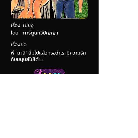
เรื่อง
เมียงู
โดย
การ์ตูนทวีปัญญา
เรื่องย่อ
พี่ "มาลี" ลืมไปแล้วหรอว่าเรามีความรัก
กับมนุษย์ไม่ได้!!...