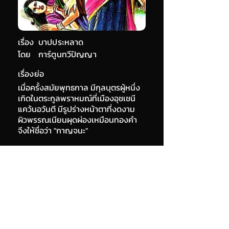
เรื่อง
บาปประหลาด
โดย
การ์ตูนทวีปัญญา
เรื่องย่อ
เมื่อครั้งสมัยพุทธกาล มีกุลบุตรผู้หนึ่ง
เกิดในตระกูลพราหมณ์ที่เมืองอุชเชนี
แคว้นอวันตี มีรูปร่างหน้าตาที่งดงาม
ผิวพรรณเนียนผุดผ่องเหมือนทองคำ
จึงให้ชื่อว่า "กาญจนะ"