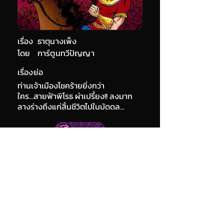
เรื่อง
ธาตุนางเพ็ง
โดย
การ์ตูนทวีปัญญา
เรื่องย่อ
ท่านเจ้าเมืองโชคร้ายยิ่งกว่า
ใคร...สายฟ้าพิโรธ ผ่าเปรี้ยง!! ลงมาก
ลางร่างถึงแก่สิ้นชีวิตไปในบัดดล...